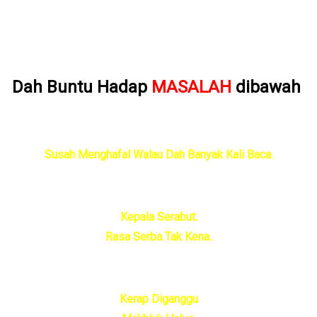
dah Untuk Kegunaan Titis Dalam Air Segelas Minuman
ah Untuk Kegunaan Kepada Anak Untuk Calit di Kening
Dah Buntu Hadap
MASALAH
dibawah
Susah Menghafal Walau Dah Banyak Kali Baca.
Kepala Serabut.
Rasa Serba Tak Kena.
Kerap Diganggu