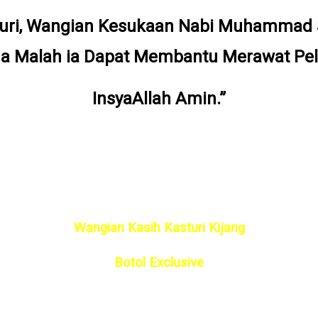
uri, Wangian Kesukaan Nabi Muhammad 
a Malah ia Dapat Membantu Merawat Pelb
InsyaAllah Amin.”
Wangian Kasih Kasturi Kijang
Botol Exclusive
ay 10ml (Mudah Untuk Kegunaan Sendiri & Dibawah Ke